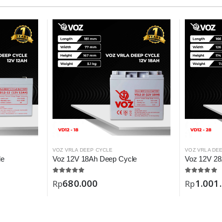
VOZ VRLA DEEP CYCLE
VOZ VRLA DE
le
Voz 12V 18Ah Deep Cycle
Voz 12V 28
680.000
1.001
Rp
Rp