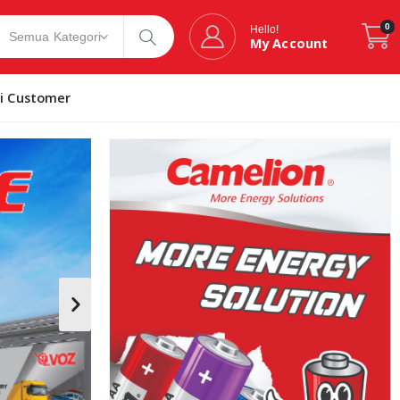
0
Hello!
My Account
si Customer