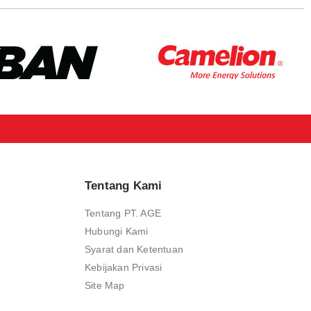
Tentang Kami
Tentang PT. AGE
Hubungi Kami
Syarat dan Ketentuan
Kebijakan Privasi
Site Map