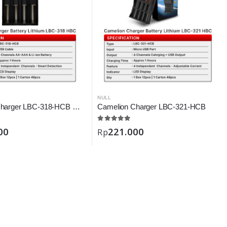
NULL
Camelion Charger LBC-318-HCB Digital
Camelion Charger LBC-321-HCB
00
221.000
Rp