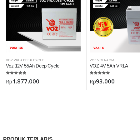
VOZ VRLA DEEP CYCLE
VOZ VRLA AGM
Voz 12V 55Ah Deep Cycle
VOZ 4V 5Ah VRLA
1.877.000
93.000
Rp
Rp
PRODUK TERLARIS