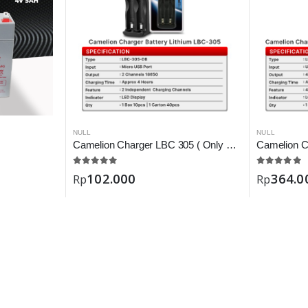
NULL
NULL
Camelion Charger LBC 305 ( Only Battery 18650 )
102.000
364.0
Rp
Rp