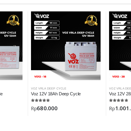
VOZ VRLA DEEP CYCLE
VOZ VRLA DE
le
Voz 12V 18Ah Deep Cycle
Voz 12V 28
680.000
1.001
Rp
Rp