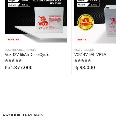
VOZ VRLA DEEP CYCLE
VOZ VRLA AGM
Voz 12V 55Ah Deep Cycle
VOZ 4V 5Ah VRLA
1.877.000
93.000
Rp
Rp
PRODUK TERLARIS