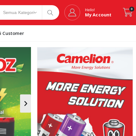
0
Hello!
My Account
si Customer