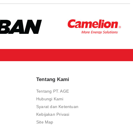
Tentang Kami
Tentang PT. AGE
Hubungi Kami
Syarat dan Ketentuan
Kebijakan Privasi
Site Map