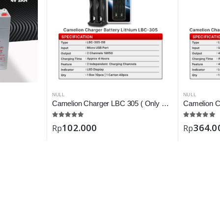
NULL
NULL
Camelion Charger LBC 305 ( Only Battery 18650 )
102.000
364.0
Rp
Rp