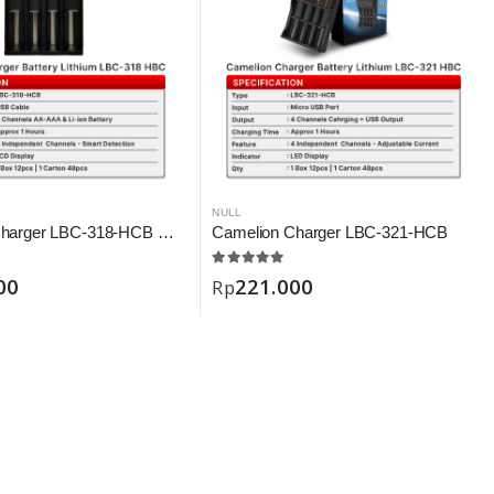
NULL
Camelion Charger LBC-318-HCB Digital
Camelion Charger LBC-321-HCB
00
221.000
Rp