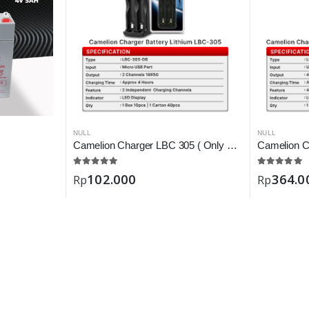
NULL
NULL
Camelion Charger LBC 305 ( Only Battery 18650 )
102.000
364.0
Rp
Rp