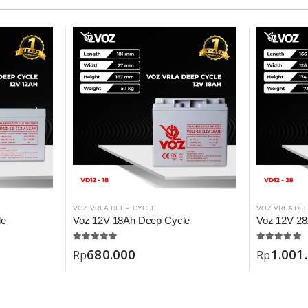
VOZ VRLA DEEP CYCLE
VOZ VRLA DE
le
Voz 12V 18Ah Deep Cycle
Voz 12V 28
680.000
1.001
Rp
Rp