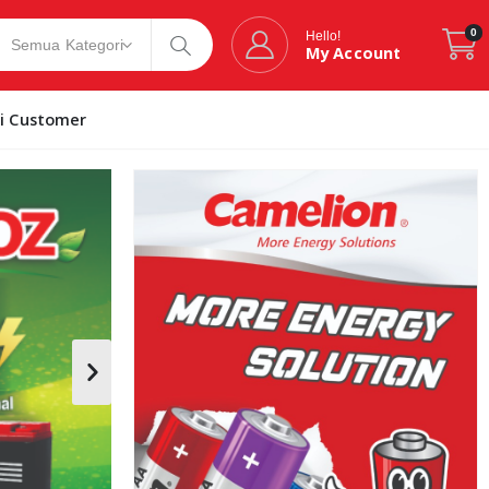
0
Hello!
My Account
si Customer