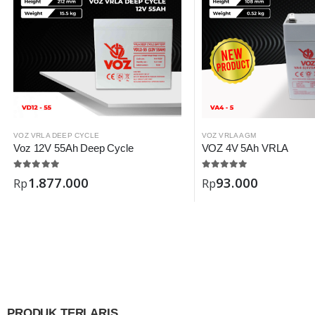
VOZ VRLA DEEP CYCLE
VOZ VRLA AGM
Voz 12V 55Ah Deep Cycle
VOZ 4V 5Ah VRLA
1.877.000
93.000
Rp
Rp
PRODUK TERLARIS