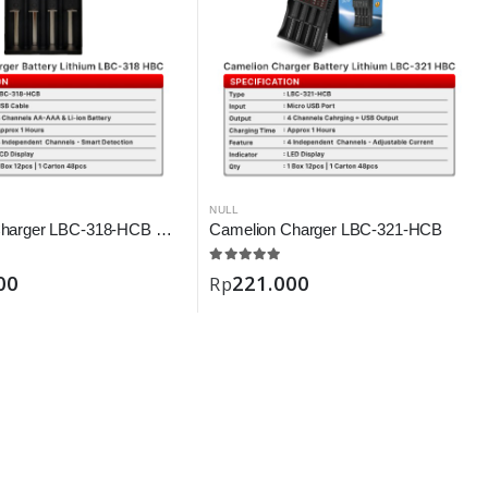
NULL
Camelion Charger LBC-318-HCB Digital
Camelion Charger LBC-321-HCB
00
221.000
Rp