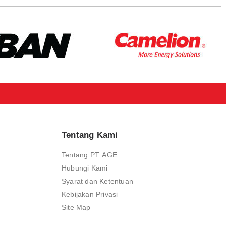
Tentang Kami
Tentang PT. AGE
Hubungi Kami
Syarat dan Ketentuan
Kebijakan Privasi
Site Map