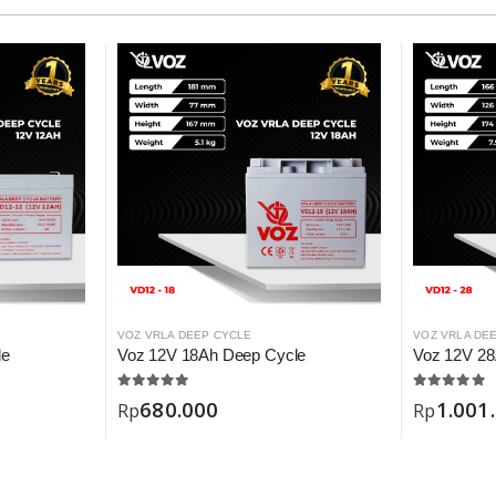
VOZ VRLA DEEP CYCLE
VOZ VRLA DE
le
Voz 12V 18Ah Deep Cycle
Voz 12V 28
680.000
1.001
Rp
Rp