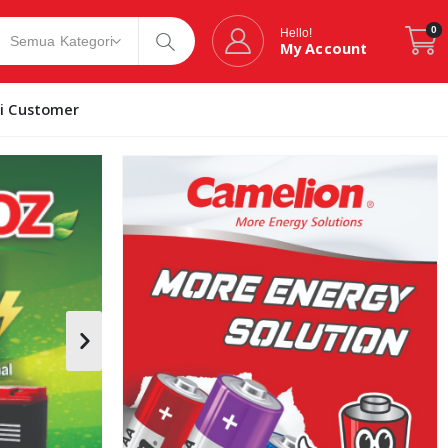
0
Hello!
My Account
si Customer