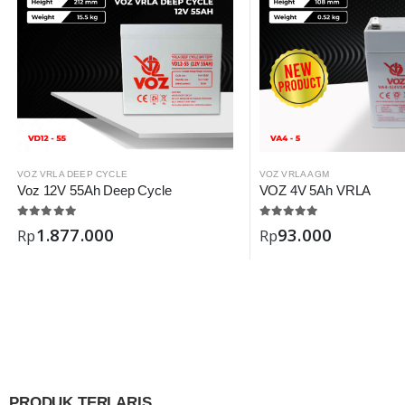
VOZ VRLA DEEP CYCLE
VOZ VRLA AGM
Voz 12V 55Ah Deep Cycle
VOZ 4V 5Ah VRLA
1.877.000
93.000
Rp
Rp
PRODUK TERLARIS