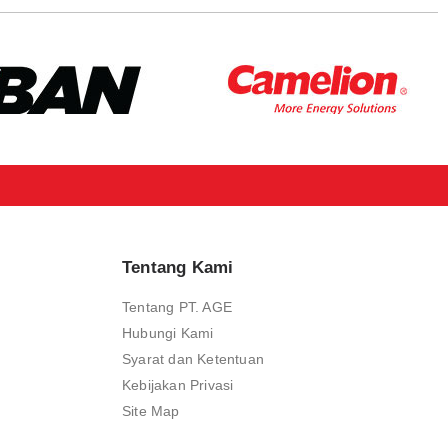
Tentang Kami
Tentang PT. AGE
Hubungi Kami
Syarat dan Ketentuan
Kebijakan Privasi
Site Map