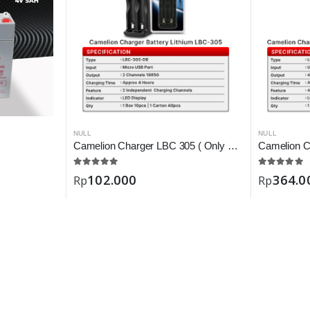
NULL
NULL
Camelion Charger LBC 305 ( Only Battery 18650 )
102.000
364.0
Rp
Rp