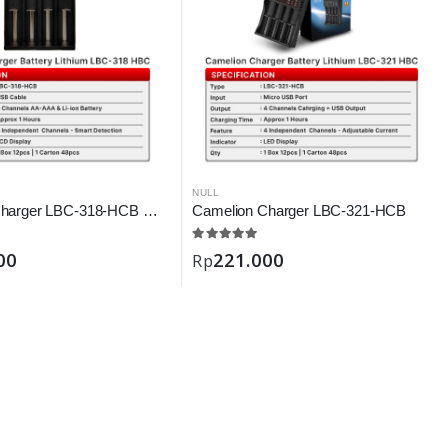
NULL
Camelion Charger LBC-318-HCB Digital
Camelion Charger LBC-321-HCB
00
221.000
Rp