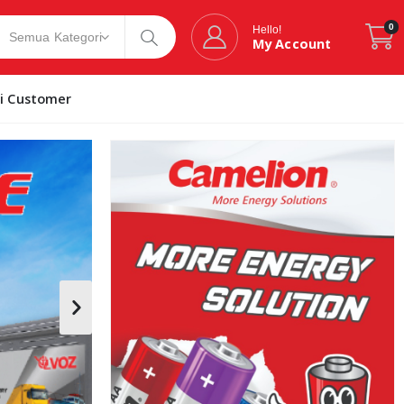
0
Hello!
My Account
si Customer