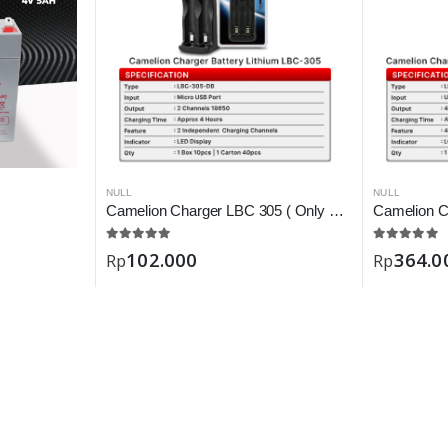
NULL
NULL
Camelion Charger LBC 305 ( Only Battery 18650 )
102.000
364.0
Rp
Rp