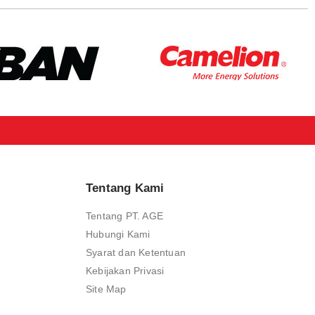
Tentang Kami
Tentang PT. AGE
Hubungi Kami
Syarat dan Ketentuan
Kebijakan Privasi
Site Map