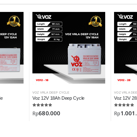
VOZ VRLA DEEP CYCLE
VOZ VRLA DE
le
Voz 12V 18Ah Deep Cycle
Voz 12V 28
680.000
1.001
Rp
Rp