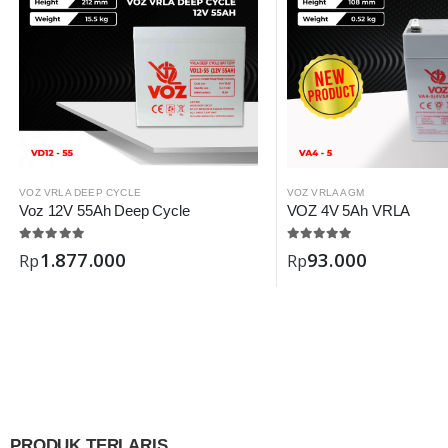
VOZ VRLA DEEP CYCLE
VOZ VRLA AGM
Voz 12V 55Ah Deep Cycle
VOZ 4V 5Ah VRLA
1.877.000
93.000
Rp
Rp
PRODUK TERLARIS