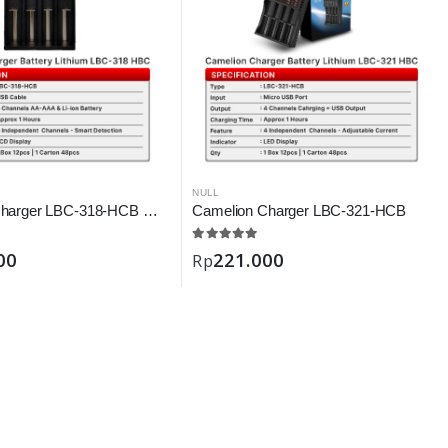
NULL
Camelion Charger LBC-318-HCB Digital
Camelion Charger LBC-321-HCB
00
221.000
Rp