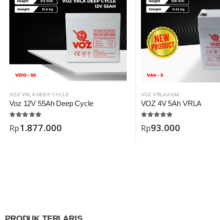
VOZ VRLA DEEP CYCLE
VOZ VRLA AGM
Voz 12V 55Ah Deep Cycle
VOZ 4V 5Ah VRLA
1.877.000
93.000
Rp
Rp
PRODUK TERLARIS