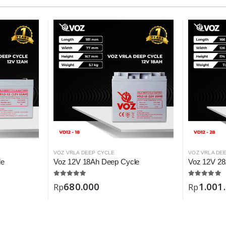
VOZ VRLA DEEP CYCLE
VOZ VRLA DE
le
Voz 12V 18Ah Deep Cycle
Voz 12V 28
680.000
1.001
Rp
Rp