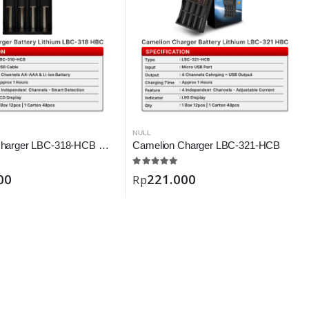
NULL
Camelion Charger LBC-318-HCB Digital
Camelion Charger LBC-321-HCB
00
221.000
Rp