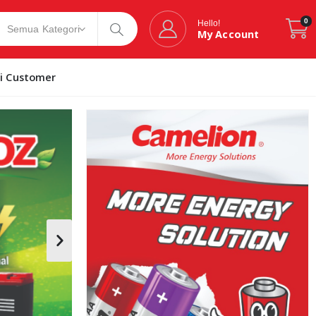
0
Hello!
My Account
si Customer