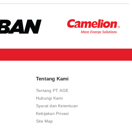
Tentang Kami
Tentang PT. AGE
Hubungi Kami
Syarat dan Ketentuan
Kebijakan Privasi
Site Map