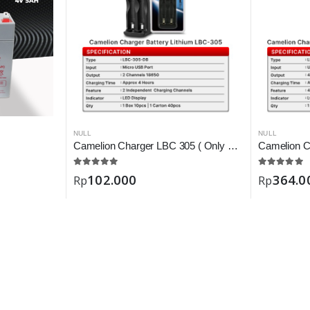
NULL
NULL
Camelion Charger LBC 305 ( Only Battery 18650 )
102.000
364.0
Rp
Rp